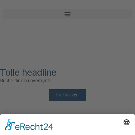
Tolle headline
Buche dir ein unverbl,ind….
Hier klicken